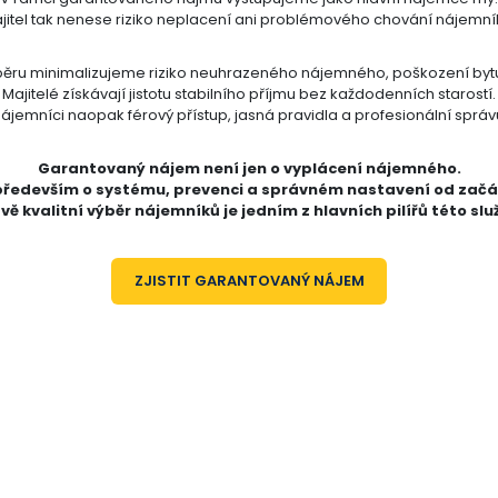
jitel tak nenese riziko neplacení ani problémového chování nájemní
běru minimalizujeme riziko neuhrazeného nájemného, poškození bytu 
Majitelé získávají jistotu stabilního příjmu bez každodenních starostí.
ájemníci naopak férový přístup, jasná pravidla a profesionální správ
Garantovaný nájem není jen o vyplácení nájemného.
především o systému, prevenci a správném nastavení od začá
vě kvalitní výběr nájemníků je jedním z hlavních pilířů této slu
ZJISTIT GARANTOVANÝ NÁJEM