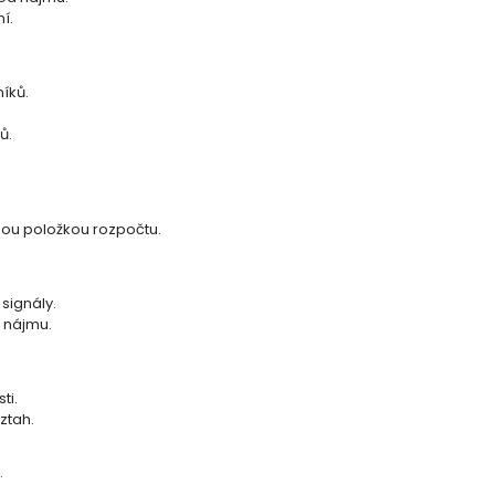
í.
íků.
ů.
nou položkou rozpočtu.
signály.
m nájmu.
ti.
ztah.
.