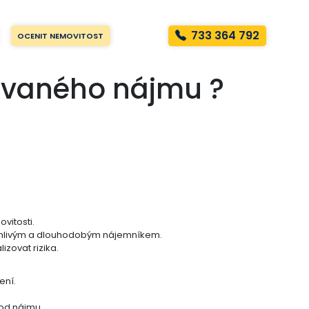
733 364 792
OCENIT NEMOVITOST
ovaného nájmu ?
vitosti.
ehlivým a dlouhodobým nájemníkem.
izovat rizika.
ení.
 od nájmu.