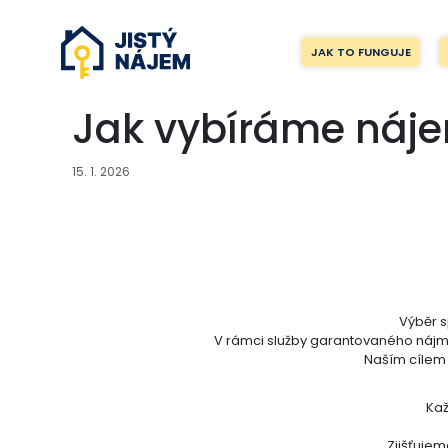
JAK TO FUNGUJE
Jak vybíráme náje
15. 1. 2026
Výběr s
V rámci služby garantovaného náj
Naším cílem n
Kaž
Zjišťujem