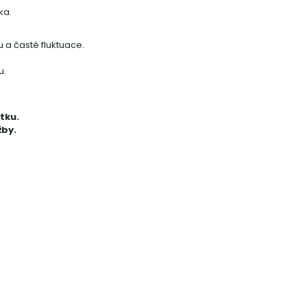
ka.
a časté fluktuace.
u.
tku.
žby.