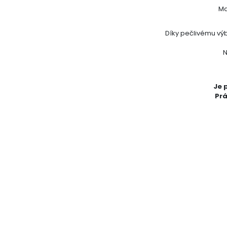
Ma
Díky pečlivému vý
N
Je 
Prá