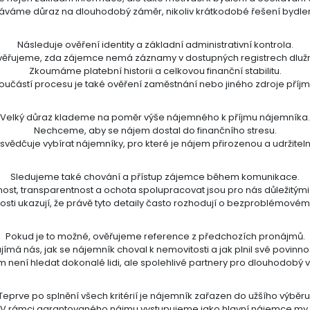
áváme důraz na dlouhodobý záměr, nikoliv krátkodobé řešení bydlen
Následuje ověření identity a základní administrativní kontrola.
věřujeme, zda zájemce nemá záznamy v dostupných registrech dlužn
Zkoumáme platební historii a celkovou finanční stabilitu.
oučástí procesu je také ověření zaměstnání nebo jiného zdroje příjm
Velký důraz klademe na poměr výše nájemného k příjmu nájemníka.
Nechceme, aby se nájem dostal do finančního stresu.
ědčuje vybírat nájemníky, pro které je nájem přirozenou a udržitel
Sledujeme také chování a přístup zájemce během komunikace.
nost, transparentnost a ochota spolupracovat jsou pro nás důležitými 
sti ukazují, že právě tyto detaily často rozhodují o bezproblémové
Pokud je to možné, ověřujeme reference z předchozích pronájmů.
jímá nás, jak se nájemník choval k nemovitosti a jak plnil své povinnos
m není hledat dokonalé lidi, ale spolehlivé partnery pro dlouhodobý v
Teprve po splnění všech kritérií je nájemník zařazen do užšího výběru
V rámci garantovaného nájmu vystupujeme jako hlavní nájemce my.