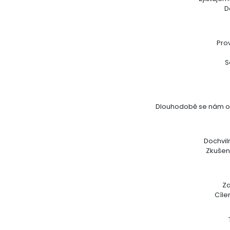
D
Pro
S
Dlouhodobě se nám osv
Dochvil
Zkušeno
Za
Cíle