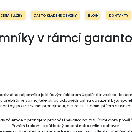
CENA SLUŽBY
ČASTO KLADENÉ OTÁZKY
BLOG
KONTAKTY
mníky v rámci garant
právného nájemníka je klíčovým faktorem úspěšné investice do nemo
mu přebíráme za majitele plnou odpovědnost za obsazení bytu spol
ení byt pouze rychle pronajmout, ale zajistit stabilní příjem a minimal
dý zájemce o pronájem prochází několika navazujícími kroky prověř
Prvním krokem je důkladný osobní nebo online pohovor.
e nejen základní informace, ale také motivaci k bydlení a očekávání